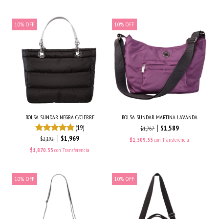
10
%
OFF
10
%
OFF
BOLSA SUNDAR NEGRA C/CIERRE
BOLSA SUNDAR MARTINA LAVANDA
(19)
$1,589
$1,767
$1,969
$2,192
$1,509.55
con
Transferencia
$1,870.55
con
Transferencia
10
%
OFF
10
%
OFF