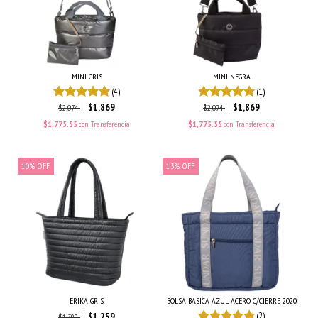
MINI GRIS
MINI NEGRA
(4)
(1)
$1,869
$1,869
$2,074
$2,074
$1,775.55
con
Transferencia
$1,775.55
con
Transferencia
10
%
OFF
13
%
OFF
ERIKA GRIS
BOLSA BÁSICA AZUL ACERO C/CIERRE 2020
$1,259
(2)
$1,399