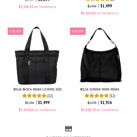
$1,499
$1,716
$1,196.05
con
Transferencia
$1,424.05
con
Transferencia
13
%
OFF
12
%
OFF
BOLSA BÁSICA NEGRA C/CIERRE 2020
BOLSA SUNDAR IRENE NEGRA
(12)
(12)
$1,499
$1,926
$1,716
$2,178
$1,424.05
con
Transferencia
$1,829.70
con
Transferencia