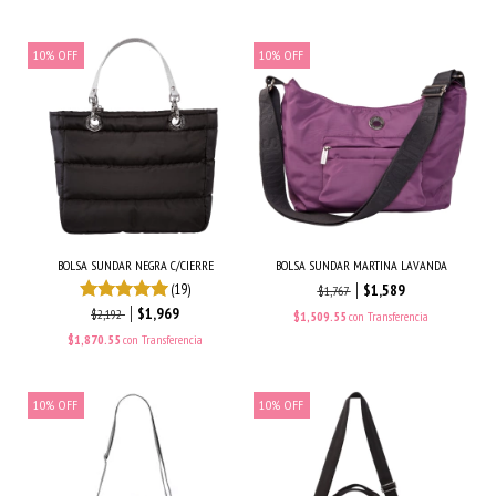
10
%
OFF
10
%
OFF
BOLSA SUNDAR NEGRA C/CIERRE
BOLSA SUNDAR MARTINA LAVANDA
(19)
$1,589
$1,767
$1,969
$2,192
$1,509.55
con
Transferencia
$1,870.55
con
Transferencia
10
%
OFF
10
%
OFF