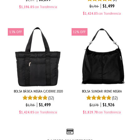
$1,499
$1,716
$1,196.05
con
Transferencia
$1,424.05
con
Transferencia
13
%
OFF
12
%
OFF
BOLSA BÁSICA NEGRA C/CIERRE 2020
BOLSA SUNDAR IRENE NEGRA
(12)
(12)
$1,499
$1,926
$1,716
$2,178
$1,424.05
con
Transferencia
$1,829.70
con
Transferencia