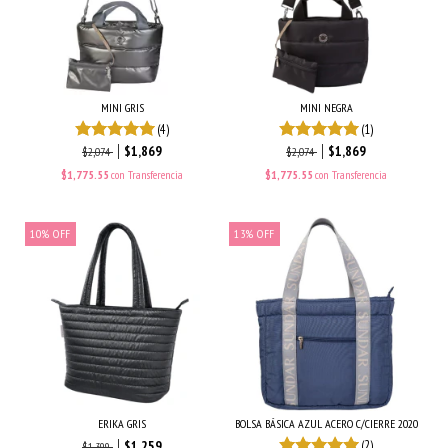
MINI GRIS
MINI NEGRA
(4)
(1)
$1,869
$1,869
$2,074
$2,074
$1,775.55
con
Transferencia
$1,775.55
con
Transferencia
10
%
OFF
13
%
OFF
ERIKA GRIS
BOLSA BÁSICA AZUL ACERO C/CIERRE 2020
$1,259
(2)
$1,399