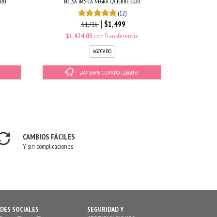
020
BOLSA BÁSICA NEGRA C/CIERRE 2020
(12)
$1,499
$1,716
$1,424.05
con
Transferencia
AGOTADO
¡AVÍSAME CUANDO LLEGUE!
CAMBIOS FÁCILES
Y sin complicaciones
DES SOCIALES
SEGURIDAD Y