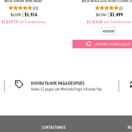
BOLSA SUNDAR IRENE NEGRA
BOLSA BÁSICA AZUL ACERO C/CIERRE 2
(12)
(2)
$1,926
$1,499
$2,178
$1,716
$1,829.70
con
Transferencia
$1,424.05
con
Transferencia
AGOTADO
¡AVÍSAME CUANDO LLEGUE!
DISFRUTA HOY, PAGA DESPUÉS
Hasta 12 pagos con Mercado Pago o Kueski Pay
CONTÁCTANOS
RE