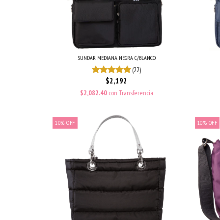
SUNDAR MEDIANA NEGRA C/BLANCO
(22)
$2,192
$2,082.40
con
Transferencia
10
%
OFF
10
%
OFF