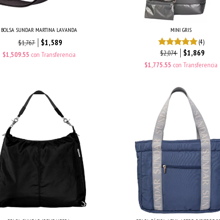
BOLSA SUNDAR MARTINA LAVANDA
MINI GRIS
$1,589
(4)
$1,767
$1,869
$2,074
$1,509.55
con
Transferencia
$1,775.55
con
Transferencia