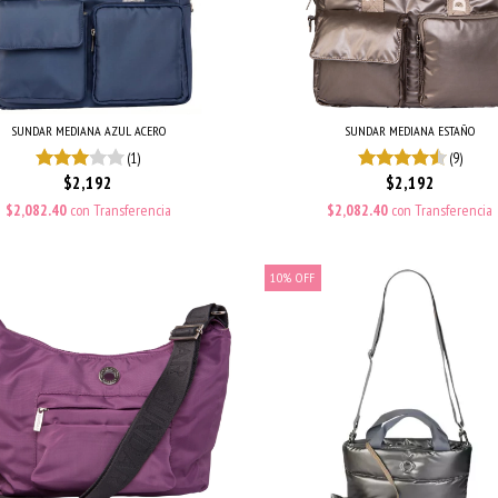
SUNDAR MEDIANA AZUL ACERO
SUNDAR MEDIANA ESTAÑO
(1)
(9)
$2,192
$2,192
$2,082.40
con
Transferencia
$2,082.40
con
Transferencia
10
%
OFF