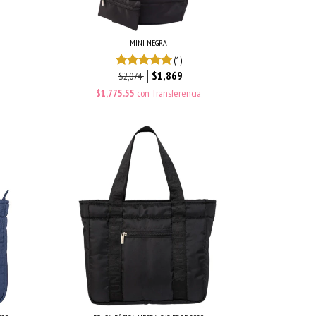
MINI NEGRA
(1)
$1,869
$2,074
$1,775.55
con
Transferencia