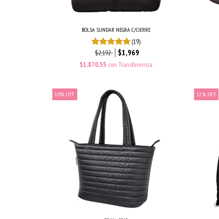
BOLSA SUNDAR NEGRA C/CIERRE
(19)
$1,969
$2,192
$1,870.55
con
Transferencia
10
%
OFF
12
%
OFF